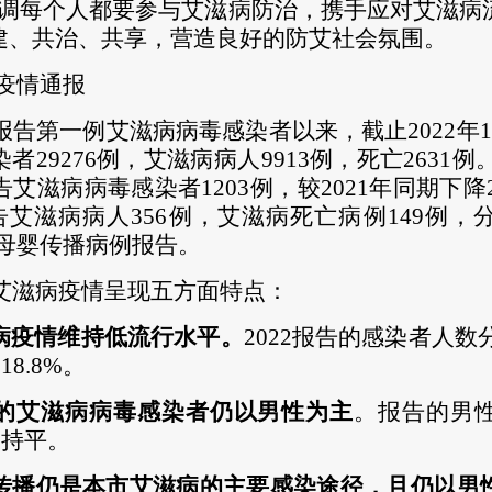
强调每个人都要参与艾滋病防治，携手应对艾滋病
建、共治、共享，营造良好的防艾社会氛围。
疫情通报
市报告第一例艾滋病病毒感染者以来，截止2022年1
染者
2
9276例，艾滋病病人9913例，死亡2631例。
告艾滋病病毒感染者1203例，较2
0
21年同期下降
报告艾滋病病人356例，艾滋病死亡病例149例
%。无母婴传播病例报告。
市艾滋病疫情呈现五方面特点：
病疫情维持低流行水平。
2
02
2报告的感染者人数分别
18.8%。
的艾滋病病毒感染者仍以男性为主
。
报告的男
期持平。
传播仍是本市艾滋病的主要感染途径，且仍以男