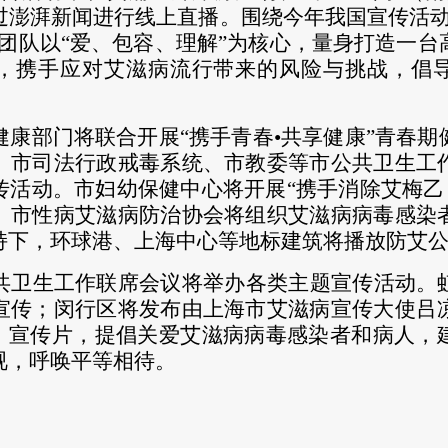
过澎湃新闻进行线上直播。围绕今年我国宣传活
团队
以
“
爱、包容、理解
”
为核心
，
量身
打造一台
，携手应对艾滋病流行带来的风险与挑战，倡
健康部门将联合开展
“携手青春
•
共享健康
”青春期
。市司法行政戒毒系统、市教委等市公共卫生工
传活动。
市妇幼保健中心将开展
“携手消除艾梅乙
。市性病艾滋病防治协会将组织艾滋病病毒感染
持下，环球港、上海中心等地标建筑将播放防艾
共卫生工作联席会议将举办各类主题宣传活动。
宣传；闵行区将发布由上海市艾滋病宣传大使吕
护》宣传片，提倡关爱艾滋病病毒感染者和病人，
视，呼唤平等相待。