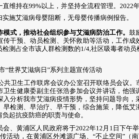
直维持在99%以上，并坚持全流程管理。2022年1
妇实施艾滋病母婴阻断，无母婴传播病例报告。
作模式，推动社会组织参与艾滋病防治工作。
鼓
宣传干预、动员检测、关怀救助等活动，工作成
员检测占全市该人群检测数的
1/4,社区吸毒者动
市“世界艾滋病日”系列主题宣传活动
公共卫生工作联席会议办公室召开联络员会议。
市卫生健康委副
主任
张浩参加会议并讲话，他强
深入分析我市艾滋病疫情形势，坚持问题导向，
、早检测、早治疗、早干预，综合施策，降低艾
肩负起抗疫防癌的职责与使命。
员会、黄浦区人民政府将于
2022年12月1日下午
宣传活动，在
黄浦区外滩源广场、
“
不止空间
”（