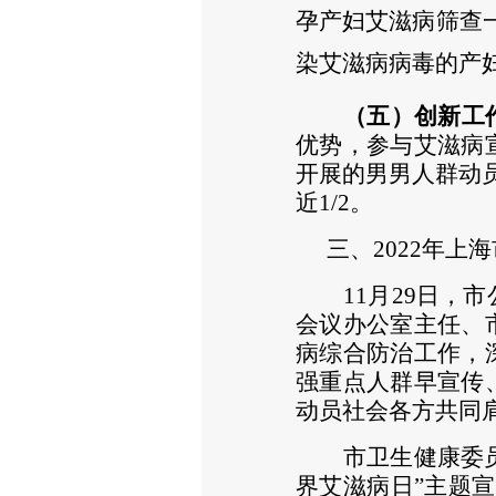
孕产妇艾滋病筛查一
染艾滋病病毒的产
（五）创新工
优势，参与艾滋病
开展的男男人群动
近1/2。
三、
2022
年上海
1
1
月
2
9
日，市
会议办公室主任、
病综合防治工作，
强重点人群早宣传
动员社会各方共同
市卫生健康委
界艾滋病日”主题