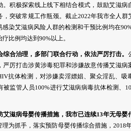
动。积极探索线上线下相结合
模式，
鼓励艾滋病
务，
突破常规工作瓶颈。截止
2022年我市全人
易感染艾滋病风险人群的检测和干预比例均在
9
治疗比例均达到
90%以上
。
会综合治理，多部门联合行动，依法严厉打击。
，严厉打击涉黄涉毒犯罪和涉嫌故意传播艾滋病
HIV抗体检测，对涉嫌卖淫嫖娼、聚众淫乱、吸
被监管人员100%进行艾滋病病毒抗体检测、1
防艾滋病母婴传播措施，我市已连续
1
3
年无母婴
管理为抓手，落实预防母婴传播综合措施，
2018