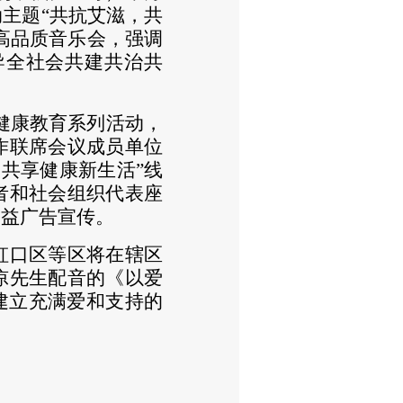
动主题
“共抗艾滋，
共
高
品质
音乐会
，强调
导全社会共建共治共
健康教育系列
活动，
作联席会议成员单位
 共享健康新生活”线
者和社会组织代表座
公益广告宣传。
虹口区等区将在辖区
凉先生配音的《以爱
建立充满爱和支持的