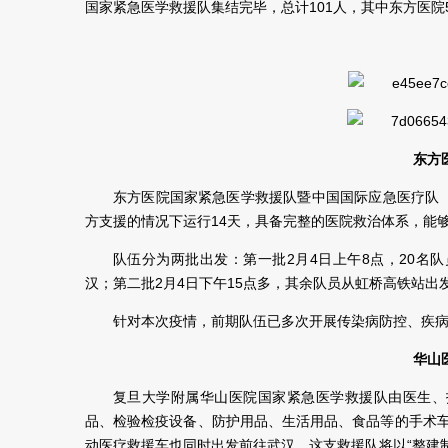
国家紧急医学救援队集结完毕，总计101人，其中东方医院
东方
东方医院国家紧急医学救援队暨中国国际应急医疗队
方支援的情况下运行14天，具备完整的医院救治体系，能
队伍分为两批出发：第一批2月4日上午8点，20名
汉；第二批2月4日下午15点多，其余队员从虹桥高铁站出
针对本次疫情，前期队伍已多次开展传染病防控、疾
华山
复旦大学附属华山医院国家紧急医学救援队由医生、
品、检验检疫设备、防护用品、生活用品、食品等的手术
动医疗救援车也同时出发前往武汉，这支救援队将以“整建制