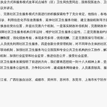
生执业方式和服务模式改革试点城市（区）卫生局负责同志，国务院医改办、卫
会议并讲话。
完善社区卫生服务模式方面进行的积极探索给予了充分肯定。他指出，各地
首诊、利用信息化手段改善服务、延伸社区卫生服务功能、建立激励机制等方
转换放在突出位置，并提出完善六个机制。一是落实财政补偿机制，完善财政补
保障社区卫生服务机构日常运转，维护社区卫生服务公益性。二是完善激励约
薪酬制度，强化绩效考核，体现多劳多得，优绩优酬。三是完善医保引导机制，
保人员优先利用社区卫生服务。四是创新分类管理机制，对不同举办主体的社区
下联动机制，加强社区卫生服务与公立医院和专业公共卫生机构的分工协作，解
理机制，加强行业监管和社会监管，推进信息公开，接受社会监督。
卫生服务发展指明了前进的方向，我们要将思想统一到十八大精神上来，坚
区卫生服务公益性质。力争到2020年，建成服务网络健全、人员素质较高、
省、广西壮族自治区、成都市、郑州市、苏州市、东莞市、上海市长宁区作