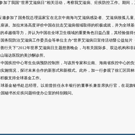
参加了我国“世界艾滋病日”相关活动，考察我艾滋病、疟疾防控工作。期间
应邀参加了国务院总理温家宝在北京中南海与艾滋病感染者、艾滋病致孤儿童
表座谈。加拉米洛高度评价中国在抗击艾滋病领域取得的积极成就，并为全球基
挥的卓越领导力，并认为中国在全球卫生领域的重要角色日益凸显，其经验值得
务院防治艾滋病工作委员会等单位主办“世界艾滋病日宣传活动暨公益短片《
·善行天下”2012年世界艾滋病日主题慈善晚会，与有关国际多、双边机构和
景山瑞达医院的美沙酮诊所。
国疾控中心寄生虫病预防控制所，与该所专家和云南、海南省疾控中心的负
的实施情况，探讨未来合作的新形式和新模式。此外，加一行参观了徐汇区田林
业积极支持全球基金工作。
全球基金秘书处总经理。以前曾担任永丰银行的董事长兼首席执行官，在花旗
联合国秘书长疟疾问题特使办公室的特别顾问。