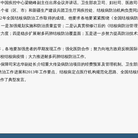
、中国疾控中心梁晓峰副主任出席会议并讲话。卫生部农卫司、妇社司、医政司
1个省（区、市）和新疆生产建设兵团卫生厅局疾控处、结核病防治机构负责同
年全国结核病防治工作取得的成绩。他要求各地要紧紧围绕《全国结核病防治规划
作。一是加强规划实施和防治质量监管；二是认真贯彻修订后的《结核病防治管
发力度；四是稳步扩展耐多药肺结核防治覆盖面；五是进一步努力提高防治技术
年，各地要加强患者的早期发现工作；强化医防合作；努力向地方政府反映国际
学校结核病疫情；大力推进耐多药肺结核防治工作。
障司宋志华副处长介绍重大传染病防治项目的经费预算及管理机制。卫生部
病防治工作进展和2013年工作要点、结核病定点医疗机构规范化思路、全国结
上作了典型发言。